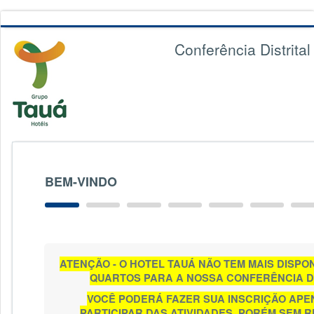
Conferência Distrital
BEM-VINDO
ATENÇÃO - O HOTEL TAUÁ NÃO TEM MAIS DISPON
QUARTOS PARA A NOSSA CONFERÊNCIA DI
VOCÊ PODERÁ FAZER SUA INSCRIÇÃO APE
PARTICIPAR DAS ATIVIDADES, PORÉM SEM 